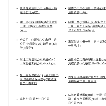
楓橋分局注冊公司（楓橋分局
裝修公司怎么注冊（裝修公司
注冊公司流程）
注冊資質(zhì)）
獅山鎮(zhèn)轄區(qū)注冊公司
蘇州工業(yè)園區(qū)有多少
（獅山鎮(zhèn)有哪些企業
公司（蘇州工業(yè)園區(qū)
(yè)）
少上市公司企業(yè)）
分公司注銷賬務(wù)處理（分
東渚街道注冊公司（東渚街道
公司注銷賬務(wù)處理 會(huì)
公司地址）
計(jì)視野）
河北工商信息公示系統(tǒng)
注冊小公司費(fèi)用（注冊小
（河北省工商公示網(wǎng)）
流程及費(fèi)用標(biāo)準(zhǔ
昆山綜合保稅區(qū)稅收注冊公
湖東街道辦事處注冊公司 湖東
司 昆山綜合保稅區(qū)稅收注
道辦事處注冊公司名稱
冊公司有哪些
珠海市香洲區(qū)獅山街道注
蘇州 注冊 蘇州注冊公司
司（珠海市香洲區(qū)獅山街
冊公司名稱）