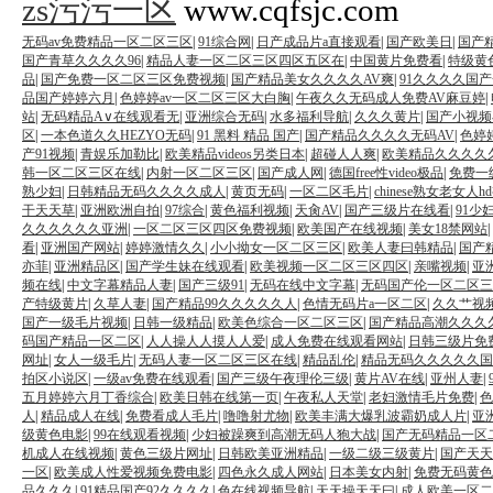
zs污污一区
www.cqfsjc.com
无码av免费精品一区二区三区
|
91综合网
|
日产成品片a直接观看
|
国产欧美日
|
国产
国产青草久久久久96
|
精品人妻一区二区三区四区五区在
|
中国黄片免费看
|
特级黄
品
|
国产免费一区二区三区免费视频
|
国产精品美女久久久久AV爽
|
91久久久久国
品国产婷婷六月
|
色婷婷av一区二区三区大白胸
|
午夜久久无码成人免费AV麻豆婷
|
站
|
无码精品A∨在线观看无
|
亚洲综合无码
|
水多福利导航
|
久久久黄片
|
国产小视频
区
|
一本色道久久HEZYO无码
|
91 黑料 精品 国产
|
国产精品久久久久无码AV
|
色婷
产91视频
|
青娱乐加勒比
|
欧美精品videos另类日本
|
超碰人人爽
|
欧美精品久久久久
韩一区二区三区在线
|
内射一区二区三区
|
国产成人网
|
德国free性video极品
|
免费一
熟少妇
|
日韩精品无码久久久久成人
|
黄页无码
|
一区二区毛片
|
chinese熟女老女人h
干天天草
|
亚洲欧洲自拍
|
97综合
|
黄色福利视频
|
天肏AV
|
国产三级片在线看
|
91少
久久久久久久亚洲
|
一区二区三区四区免费视频
|
欧美国产在线视频
|
美女18禁网站
|
看
|
亚洲国产网站
|
婷婷激情久久
|
小小拗女一区二区三区
|
欧美人妻曰韩精品
|
国产
亦菲
|
亚洲精品区
|
国产学生妹在线观看
|
欧美视频一区二区三区四区
|
亲嘴视频
|
亚
频在线
|
中文字幕精品人妻
|
国产三级91
|
无码在线中文字幕
|
无码国产伦一区二区
产特级黄片
|
久草人妻
|
国产精品99久久久久久人
|
色情无码片a一区二区
|
久久艹视
国产一级毛片视频
|
日韩一级精品
|
欧美色综合一区二区三区
|
国产精品高潮久久久
码国产精品一区二区
|
人人操人人摸人人爱
|
成人免费在线观看网站
|
日韩三级片免
网址
|
女人一级毛片
|
无码人妻一区二区三区在线
|
精品乱伦
|
精品无码久久久久久国
拍区小说区
|
一级av免费在线观看
|
国产三级午夜理伦三级
|
黄片AV在线
|
亚州人妻
|
五月婷婷六月丁香综合
|
欧美日韩在线第一页
|
午夜私人天堂
|
老妇激情毛片免费
|
色
人
|
精品成人在线
|
免费看成人毛片
|
噜噜射尤物
|
欧美丰满大爆乳波霸奶成人片
|
亚
级黄色电影
|
99在线观看视频
|
少妇被躁爽到高潮无码人狍大战
|
国产无码精品一区
机成人在线视频
|
黄色三级片网址
|
日韩欧美亚洲精品
|
一级二级三级黄片
|
国产天天
一区
|
欧美成人性爱视频免费电影
|
四色永久成人网站
|
日本美女内射
|
免费无码黄色
品久久久
|
91精品国产92久久久久
|
色在线视频导航
|
天天操天天曰
|
成人欧美一区二