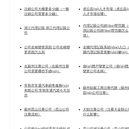
注銷公司大概要多少錢（一般
虎丘區(qū)人才市場（虎丘區(q
注銷公司需要多少錢）
人才市場在哪）
代理記賬公司經(jīng)營范圍
浙江代理記賬 浙江代理記賬公
理記賬公司經(jīng)營范圍怎么
司
填）
公司名稱變更原因 公司名稱變
全國代理記賬系統(tǒng)入口
更原因怎么寫
國代理記賬普查數(shù)據(jù)
在蘇州注冊公司（在蘇州注冊
個(gè)體戶變更公司（個(gè)
公司需要哪些手續(xù)）
變更公司名稱）
常熟市常通汽車銷售服務(wù)
蘇州姑蘇工商注冊代辦（蘇州
有限公司 常熟常通汽渡今天信
區(qū)公司注冊）
息
蘇州昆山注冊公司（昆山公司
大額注冊公司（注冊大金額公
注冊流程）
什么影響）
公司報(bào)停好還是注銷好 代
昆山巴城注冊公司（昆山巴城