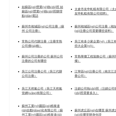
姑蘇區(qū)營業(yè)執(zhí)照 姑
太倉市友申軋輥有限公司（太
蘇區(qū)營業(yè)執(zhí)照辦理
友申軋輥有限公司招聘）
點(diǎn)電話
蘇州市相城區(qū)公司注冊（蘇
蘇州相城區(qū)公司注冊（相
州 公司注冊）
(qū)注冊公司需要哪些資料）
常熟公司代辦注冊（注冊常熟
吳江有多少家企業(yè)（吳江
公司價(jià)格）
些大企業(yè)）
蘇州公司注冊的公司 蘇州公司
常熟華燦工程裝飾公司（蘇州
注冊的公司有哪些
燦）
吳江公司注冊公司（吳江代辦
江寧區(qū)注冊公司（南京江
公司注冊）
冊公司）
吳江天然氣公司（吳江天然氣
注銷公司執(zhí)照（注銷公司
管網(wǎng)有限公司）
(zhí)照需要多久）
蘇州工業(yè)園區(qū)精泰達
(dá)自動(dòng)化有限公司（蘇
蘇州虎丘區(qū)在哪里 蘇州虎
州工業(yè)園區(qū)精泰達(dá)
(qū)在哪里辦身份證