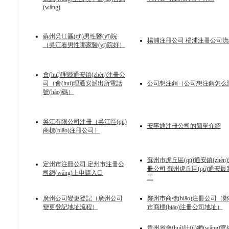
(wǎng)
蘇州吳江區(qū)男性醫(yī)院
楊浦注冊公司 楊浦注冊公司流
（吳江看男性哪家醫(yī)院好）
會(huì)理縣通安鎮(zhèn)注冊公
司（會(huì)理通安派出所電話
公司想注銷（公司想注銷怎么
號(hào)碼）
吳江有限公司注冊（吳江區(qū)
安事通注冊公司的簡單介紹
商標(biāo)注冊公司）
蘇州市虎丘區(qū)通安鎮(zhèn
定州市注冊公司 定州市注冊公
冊公司 蘇州虎丘區(qū)通安最
司網(wǎng)上申請入口
工
廣州公司變更登記（廣州公司
鄭州市商標(biāo)注冊公司（
變更登記地址流程）
市商標(biāo)注冊公司地址）
貴州省會(huì)計(jì)網(wǎng)官