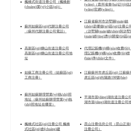
楓橋式街道注冊公司（楓橋創
(wǎng)（貴州省會(huì)計(jì)
(chuàng)業(yè)小區(qū)）
(wǎng)官網(wǎng)）
江蘇省蘇州市滸墅關(guān)鎮
蘇州姑蘇區(qū)代辦注冊公司
(zhèn)是哪個(gè)區(qū)注冊公
（蘇州代辦注冊公司電話）
（滸墅關(guān)鎮(zhèn)與滸
(guān)經(jīng)濟(jì)開發(fā)區(
高新區(qū)獅山街道注冊公司
代理記賬機(jī)構(gòu)收費(fèi
高新區(qū)獅山街道注冊公司地
理記賬機(jī)構(gòu)收費(fèi)標
址
(biāo)準(zhǔn)文件）
姑蘇工商注冊公司（姑蘇區(qū)
江蘇蘇州市虎丘區(qū) 江蘇蘇
工商注冊）
虎丘區(qū)向陽路198號(hào)
蘇州姑蘇辦理營業(yè)執(zhí)照
平湖市當(dāng)湖街道注冊公司
地址（蘇州姑蘇辦理營業(yè)執
湖市當(dāng)湖街道注冊公司
(zhí)照地址在哪里）
楓橋式社區(qū)注冊公司 楓橋
昆山注冊信息公司（昆山正規(gu
式社區(qū)創(chuàng)建
注冊公司）