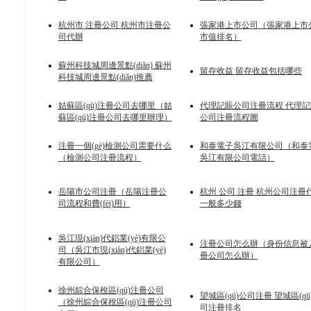
杭州市 注冊公司 杭州市注冊公
張家港上市公司（張家港上市
司代辦
市值排名）
蘇州科技城周邊景點(diǎn) 蘇州
留存收益 留存收益包括哪些
科技城周邊景點(diǎn)推薦
姑蘇區(qū)注冊公司去哪里（姑
代理記賬公司注冊流程 代理記
蘇區(qū)注冊公司去哪里辦理）
公司注冊流程圖
注冊一個(gè)檢測公司需要什么
和泰電子吳江有限公司（和泰
（檢測公司注冊流程）
吳江有限公司電話）
岳陽市公司注冊（岳陽注冊公
杭州 公司 注冊 杭州公司注冊
司流程和費(fèi)用）
一般多少錢
吳江現(xiàn)代鋁業(yè)有限公
注冊公司怎么辦（身份信息被
司（吳江市現(xiàn)代鋁業(yè)
冊公司怎么辦）
有限公司）
徐州綜合保稅區(qū)注冊公司
望城區(qū)公司注冊 望城區(qū
（徐州綜合保稅區(qū)注冊公司
司注冊排名