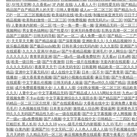
区
|
AV性天堂网
|
久久香蕉av
|
3P 内射 在线
|
人人看人人干
|
日韩性爱无码
|
国产精品
精品国产自产精品男人的天堂
|
日韩人妻视频
|
成人av一区二区三区
|
国产精品Av
25P
|
一区二区三区视频在线
|
欧美福利在线
|
欧美v在线
|
制服丝袜亚洲无码
|
日日干
精品视频
|
欧美熟妇激情一区二区三区
|
99免费视频
|
色情无码片a一区二区
|
99国产
码
|
人妻体体内射精一区二区
|
性一交一免一费一视一频
|
亚洲精品无码一区二区三
视频网站
|
男女黄色搞网站
|
国产性爱AV
|
亚洲无码免费在线
|
乱熟女高潮一区二区
品国产三级国产
|
日韩无码导航
|
国产av一区二
|
成人免费一级片
|
国产精品一二三产区
片
|
天天草天天爽
|
国产精品操逼
|
国产深夜视频
|
亚洲欧美久久
|
久久精品视频99
|
久
娱乐极品视频
|
国产极品jizzhd欧美
|
日韩丰满少妇无码内射
|
久久久影院
|
亚洲国产
在线观看
|
久久久久亚洲AV色欲av
|
国产午夜精品视频
|
亚洲毛片
|
伊人网综合
|
国产
久久久久久久
|
青青草原亚洲
|
国产一级a毛一级a看免费软件
|
天天看av
|
日本a网
|
国
线
|
欧美一级日韩一级
|
国产午夜激情
|
日韩一级片在线播放
|
无套内射在线观看
|
人
久久久久无码AV
|
夜夜草天天干
|
日本无码专区
|
日韩黄网
|
精品欧美一区二区久久
精品
|
亚洲中文字幕无码AV
|
成人在线中文字幕
|
日本一区不卡
|
国产青青草
|
国产欧
线播放
|
一级大香蕉黄色视频
|
国产福利小视频在线观看
|
麻豆导航
|
国产午夜精品一
在线观看
|
中文字幕乱伦视频
|
日韩无码多人操逼
|
国产热re99久久6国产精品
|
浪漫
丝袜
|
成片免费观看视频大全
|
人人看人人摸
|
少妇熟女视频一区二区三区
|
精品欧美
久久久
|
人妻中文av
|
中文字幕精品无码
|
国产精品成人AAAA网站女吊丝
|
九色av
|
受视频免费
|
不卡av在线
|
中文字幕亚洲综合久久筱田步美
|
国产精品国产三级国产
码精品一区二区三区忘忧草
|
国产在线观看精品
|
大香蕉在线中文
|
亚洲免费人妻视
毛毛片
|
久色视频在线导航
|
日本美女内射
|
激情成人综合网
|
爱操逼网
|
亚洲黄色天
99久久久无码国产精品性九价
|
av一级在线观看
|
国产中文字幕视频
|
伊人网视频
|
青
产一级a一级a免费视频
|
国产A视频
|
中文字字幕在线中文
|
日韩精品一二三四区
|
欧
巨粗巨长 黑人长吊
|
久久久久18
|
www.-级毛片线天内射视视
|
久久AV毛片
|
一本色
制服
|
白浆内射
|
亚洲国产91
|
中文无码二区
|
人人色人人摸人人搞
|
91手机视频在线
|
五月天婷婷
|
久久精品无码一区三区
|
麻豆视频免费在线观看
|
窝窝午夜看片
|
毛片网