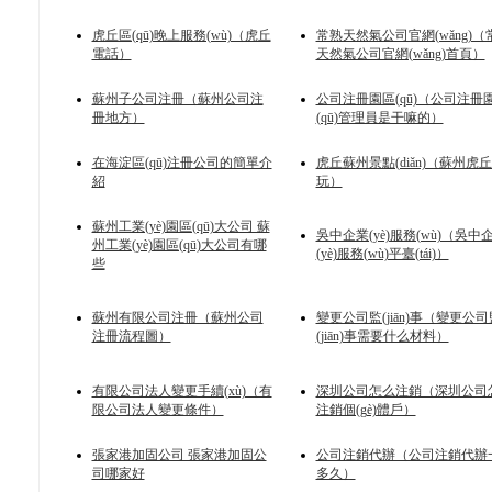
虎丘區(qū)晚上服務(wù)（虎丘
常熟天然氣公司官網(wǎng)（
電話）
天然氣公司官網(wǎng)首頁）
蘇州子公司注冊（蘇州公司注
公司注冊園區(qū)（公司注冊
冊地方）
(qū)管理員是干嘛的）
在海淀區(qū)注冊公司的簡單介
虎丘蘇州景點(diǎn)（蘇州虎
紹
玩）
蘇州工業(yè)園區(qū)大公司 蘇
吳中企業(yè)服務(wù)（吳中
州工業(yè)園區(qū)大公司有哪
(yè)服務(wù)平臺(tái)）
些
蘇州有限公司注冊（蘇州公司
變更公司監(jiān)事（變更公司
注冊流程圖）
(jiān)事需要什么材料）
有限公司法人變更手續(xù)（有
深圳公司怎么注銷（深圳公司
限公司法人變更條件）
注銷個(gè)體戶）
張家港加固公司 張家港加固公
公司注銷代辦（公司注銷代辦
司哪家好
多久）