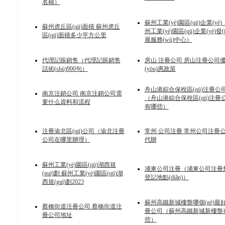
名稱）
蘇州工業(yè)園區(qū)企業(yè
蘇州虎丘區(qū)面積 蘇州虎丘
州工業(yè)園區(qū)企業(yè)發(f
區(qū)面積多少平方公里
展服務(wù)中心）
代理記賬銷售（代理記賬銷售
房山 注冊公司 房山注冊公司
話術(shù)900句）
(yōu)惠政策
舟山港綜合保稅區(qū)注冊公
南京注銷公司 南京注銷公司需
（舟山港綜合保稅區(qū)注冊
要什么資料和流程
有哪些）
注冊渝北區(qū)公司（渝北注冊
常州 公司注冊 常州公司注冊
公司在哪里辦理）
代辦
蘇州工業(yè)園區(qū)湖西規
浦東公司注冊（浦東公司注冊
(guī)劃 蘇州工業(yè)園區(qū)湖
登記地點(diǎn)）
西規(guī)劃2023
蘇州高鐵新城樓盤哪個(gè)最
蔡橋街道注冊公司 蔡橋街道注
冊公司（蘇州高鐵新城新樓盤
冊公司地址
些）