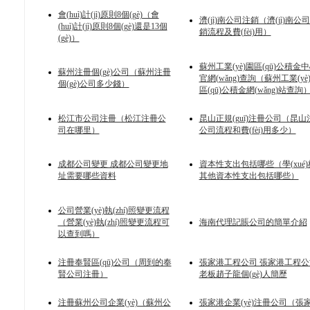
會(huì)計(jì)原則8個(gè)（會
濟(jì)南公司注銷（濟(jì)南公
(huì)計(jì)原則8個(gè)還是13個
銷流程及費(fèi)用）
(gè)）
蘇州工業(yè)園區(qū)公積金
蘇州注冊個(gè)公司（蘇州注冊
官網(wǎng)查詢（蘇州工業(yè
個(gè)公司多少錢）
區(qū)公積金網(wǎng)站查詢
松江市公司注冊（松江注冊公
昆山正規(guī)注冊公司（昆山
司在哪里）
公司流程和費(fèi)用多少）
成都公司變更 成都公司變更地
資本性支出包括哪些（學(xué)
址需要哪些資料
其他資本性支出包括哪些）
公司營業(yè)執(zhí)照變更流程
（營業(yè)執(zhí)照變更流程可
海南代理記賬公司的簡單介紹
以查到嗎）
注冊奉賢區(qū)公司（周到的奉
張家港工程公司 張家港工程公
賢公司注冊）
老板趙子龍個(gè)人簡歷
注冊蘇州公司企業(yè)（蘇州公
張家港企業(yè)注冊公司（張