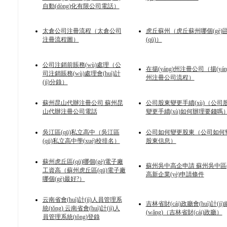
自動(dòng)化有限公司電話）
太倉公司注冊流程（太倉公司
虎丘蘇州（虎丘蘇州哪個(gè)
注冊流程圖）
(qū)）
公司注銷前賬務(wù)處理（公
在揚(yáng)州注冊公司（揚(yán
司注銷賬務(wù)處理會(huì)計
州注冊公司流程）
(jì)分錄）
蘇州昆山代辦注冊公司 蘇州昆
公司股東變更手續(xù)（公司
山代辦注冊公司電話
變更手續(xù)如何辦理要錢嗎
吳江區(qū)私立高中（吳江區
公司如何變更股東（公司如何
(qū)私立高中學(xué)校排名）
股東信息）
蘇州虎丘區(qū)哪個(gè)電子廠
蘇州吳中高企申請 蘇州吳中區(q
工資高（蘇州虎丘區(qū)電子廠
高新企業(yè)申請條件
哪個(gè)最好?）
云南省會(huì)計(jì)人員管理系
吉林省財(cái)政廳會(huì)計(jì)
統(tǒng) 云南省會(huì)計(jì)人
(wǎng)（吉林省財(cái)政廳）
員管理系統(tǒng)登錄